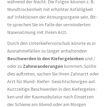
wäh­rend der Nacht. Die Fol­gen kön­nen z. B.
Mund­tro­cken­heit mit erhöh­ter Anfäl­lig­keit
auf Infek­tio­nen der Atmungs­or­ga­ne sein. Bit­
te spre­chen Sie im Fal­le der ver­min­der­ten
Nasen­at­mung mit Ihrem Arzt.
Durch den Unter­kie­fer­vor­schub könn­te es in
Aus­nah­me­fäl­len zu län­ger anhal­ten­den
Beschwer­den in den Kie­fer­ge­len­ken
und /
oder zu
Zahn­wan­de­run­gen
kom­men. Soll­te
dies auf­tre­ten, suchen Sie Ihren Zahn­arzt oder
Arzt für Mund- Kie­fer- Gesichts­chir­ur­gen auf.
Kurz­zei­ti­ge Beschwer­den in den Kie­fer­ge­len­
ken und der Kau­mus­ku­la­tur nach Ein­set­zen
der Schie­ne am Abend oder am Mor­gen