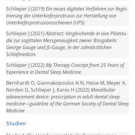
Schlie­per J (2019)
Ein neu­es digi­ta­les Ver­fah­ren zur Regis­
trie­rung der Unter­kie­fer­pro­tru­sio zur Her­stel­lung von
Unter­kie­fer­pro­tru­si­ons­schie­nen (UPS)
Schlie­per J (2021)
Abs­tract: Ver­glei­chen­de in vivo Pilot­stu­
die zur sagit­ta­len Mess­ge­nau­ig­keit zwei­er Biss­ga­beln:
Geor­ge Gau­ge und JS-Gau­ge, in der zahn­ärzt­li­chen
Schlafmedizin.
Schlie­per J (2022)
My The­ra­py Con­cept from 25 Years of
Expe­ri­ence in Den­tal Sleep Medicine.
Bern­hardt O, Gian­na­ko­pou­los N N, Hei­se M, Mey­er A,
Nor­den D, Schlie­per J, Kares H (2022)
Man­di­bu­lar
advance­ment device: pre­scrip­ti­on in adult den­tal sleep
medicine—guideline of the Ger­man Socie­ty of Den­tal Sleep
Medicine
Studien