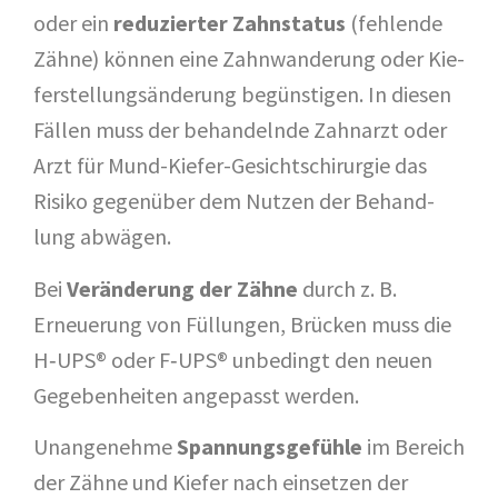
oder ein
redu­zier­ter Zahn­sta­tus
(feh­len­de
Zäh­ne) kön­nen eine Zahn­wan­de­rung oder Kie­
fer­stel­lungs­än­de­rung begüns­ti­gen. In die­sen
Fäl­len muss der behan­deln­de Zahn­arzt oder
Arzt für Mund-Kie­fer-Gesichts­chir­ur­gie das
Risi­ko gegen­über dem Nut­zen der Behand­
lung abwägen.
Bei
Ver­än­de­rung der Zäh­ne
durch z. B.
Erneue­rung von Fül­lun­gen, Brü­cken muss die
H‑UPS® oder F‑UPS® unbe­dingt den neu­en
Gege­ben­hei­ten ange­passt werden.
Unan­ge­neh­me
Span­nungs­ge­füh­le
im Bereich
der Zäh­ne und Kie­fer nach ein­set­zen der