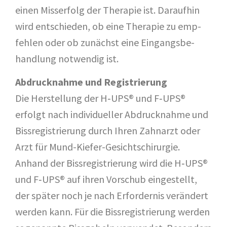
einen Miss­erfolg der The­ra­pie ist. Dar­auf­hin
wird ent­schie­den, ob eine The­ra­pie zu emp­
feh­len oder ob zunächst eine Ein­gangs­be­
hand­lung not­wen­dig ist.
Abdruck­nah­me und Regis­trie­rung
Die Her­stel­lung der H‑UPS® und F‑UPS®
erfolgt nach indi­vi­du­el­ler Abdruck­nah­me und
Biss­re­gis­trie­rung durch Ihren Zahn­arzt oder
Arzt für Mund-Kie­fer-Gesichts­chir­ur­gie.
Anhand der Biss­re­gis­trie­rung wird die H‑UPS®
und F‑UPS® auf ihren Vor­schub ein­ge­stellt,
der spä­ter noch je nach Erfor­der­nis ver­än­dert
wer­den kann. Für die Biss­re­gis­trie­rung wer­den