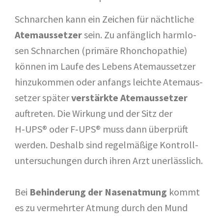
Schnar­chen kann ein Zei­chen für nächt­li­che
Atem­aus­set­zer
sein. Zu anfäng­lich harm­lo­
sen Schnar­chen (pri­mä­re Rhon­cho­pa­thie)
kön­nen im Lau­fe des Lebens Atem­aus­set­zer
hin­zu­kom­men oder anfangs leich­te Atem­aus­
set­zer spä­ter
ver­stärk­te Atem­aus­set­zer
auf­tre­ten. Die Wir­kung und der Sitz der
H‑UPS® oder F‑UPS® muss dann über­prüft
wer­den. Des­halb sind regel­mä­ßi­ge Kon­troll­
un­ter­su­chun­gen durch ihren Arzt uner­läss­lich.
Bei
Behin­de­rung der Nasen­at­mung
kommt
es zu ver­mehr­ter Atmung durch den Mund