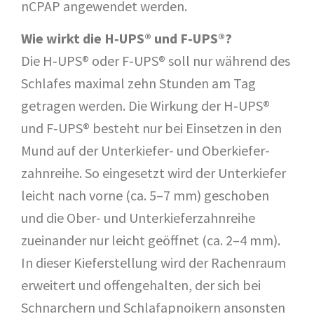
nCPAP ange­wen­det werden.
Wie wirkt die H‑UPS® und F‑UPS®?
Die H‑UPS® oder F‑UPS® soll nur wäh­rend des
Schla­fes maxi­mal zehn Stun­den am Tag
getra­gen wer­den. Die Wir­kung der H‑UPS®
und F‑UPS® besteht nur bei Ein­set­zen in den
Mund auf der Unter­kie­fer- und Ober­kie­fer­
zahn­rei­he. So ein­ge­setzt wird der Unter­kie­fer
leicht nach vor­ne (ca. 5–7 mm) gescho­ben
und die Ober- und Unter­kie­fer­zahn­rei­he
zuein­an­der nur leicht geöff­net (ca. 2–4 mm).
In die­ser Kie­fer­stel­lung wird der Rachen­raum
erwei­tert und offen­ge­hal­ten, der sich bei
Schnar­chern und Schlaf­apnoi­kern ansons­ten