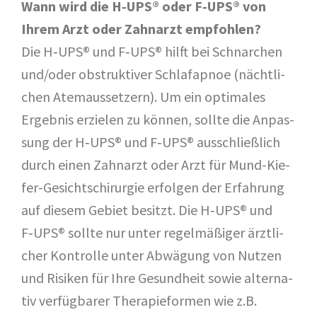
Wann wird die H‑UPS® oder F‑UPS® von
Ihrem Arzt oder Zahn­arzt emp­foh­len?
Die H‑UPS® und F‑UPS® hilft bei Schnar­chen
und/​oder obstruk­ti­ver Schlaf­apnoe (nächt­li­
chen Atem­aus­set­zern). Um ein opti­ma­les
Ergeb­nis erzie­len zu kön­nen, soll­te die Anpas­
sung der H‑UPS® und F‑UPS® aus­schließ­lich
durch einen Zahn­arzt oder Arzt für Mund-Kie­
fer-Gesichts­chir­ur­gie erfol­gen der Erfah­rung
auf die­sem Gebiet besitzt. Die H‑UPS® und
F‑UPS® soll­te nur unter regel­mä­ßi­ger ärzt­li­
cher Kon­trol­le unter Abwä­gung von Nut­zen
und Risi­ken für Ihre Gesund­heit sowie alter­na­
tiv ver­füg­ba­rer The­ra­pie­for­men wie z.B.