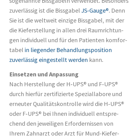
soge­nann­te Biss­ga­beln ver­wen­det. Beson­ders
zuver­läs­sig ist die Biss­ga­bel
JS-Gau­ge®
. Denn
Sie ist die welt­weit ein­zi­ge Biss­ga­bel, mit der
die Kie­fer­stel­lung in allen drei Raum­rich­tun­
gen indi­vi­du­ell und für den Pati­en­ten kom­for­
ta­bel
in lie­gen­der Behand­lungs­po­si­ti­on
zuver­läs­sig ein­ge­stellt wer­den
kann.
Ein­set­zen und Anpas­sung
Nach Her­stel­lung der H‑UPS® und F‑UPS®
durch hier­für zer­ti­fi­zier­te Spe­zi­al­la­bo­re und
erneu­ter Qua­li­täts­kon­trol­le wird die H‑UPS®
oder F‑UPS® bei Ihnen indi­vi­du­ell ent­spre­
chend den jewei­li­gen Erfor­der­nis­sen von
Ihrem Zahn­arzt oder Arzt für Mund-Kie­fer-