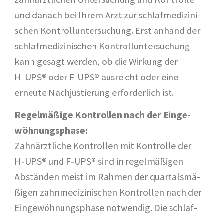
und danach bei Ihrem Arzt zur schlaf­me­di­zi­ni­
schen Kon­troll­un­ter­su­chung. Erst anhand der
schlaf­me­di­zi­ni­schen Kon­troll­un­ter­su­chung
kann gesagt wer­den, ob die Wir­kung der
H‑UPS® oder F‑UPS® aus­reicht oder eine
erneu­te Nach­jus­tie­rung erfor­der­lich ist.
Regel­mä­ßi­ge Kon­trol­len nach der Ein­ge­
wöh­nungs­pha­se:
Zahn­ärzt­li­che Kon­trol­len mit Kon­trol­le der
H‑UPS® und F‑UPS® sind in regel­mä­ßi­gen
Abstän­den meist im Rah­men der quar­tals­mä­
ßi­gen zahn­me­di­zi­ni­schen Kon­trol­len nach der
Ein­ge­wöh­nungs­pha­se not­wen­dig. Die schlaf­