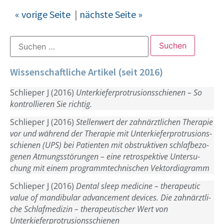
« vori­ge Sei­te
|
nächs­te Seite »
Wissenschaftliche Artikel (seit 2016)
Schlie­per J (2016)
Unter­kie­fer­pro­tru­si­ons­schie­nen – So
kon­trol­lie­ren Sie richtig.
Schlie­per J (2016)
Stel­len­wert der zahn­ärzt­li­chen The­ra­pie
vor und wäh­rend der The­ra­pie mit Unter­kie­fer­pro­tru­si­ons­
schie­nen (UPS) bei Pati­en­ten mit obstruk­ti­ven schlaf­be­zo­
ge­nen Atmungs­stö­run­gen – eine retro­spek­ti­ve Unter­su­
chung mit einem pro­gramm­tech­ni­schen Vektordiagramm
Schlie­per J (2016)
Den­tal sleep medi­ci­ne – the­ra­peu­tic
value of man­di­bu­lar advance­ment devices. Die zahn­ärzt­li­
che Schlaf­me­di­zin – the­ra­peu­ti­scher Wert von
Unterkieferprotrusionsschienen