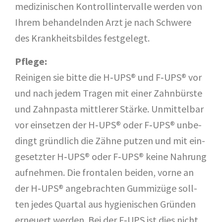
me­di­zi­ni­schen Kon­troll­in­ter­val­le wer­den von
Ihrem behan­deln­den Arzt je nach Schwe­re
des Krank­heits­bil­des festgelegt.
Pfle­ge:
Rei­ni­gen sie bit­te die H‑UPS® und F‑UPS® vor
und nach jedem Tra­gen mit einer Zahn­bürs­te
und Zahn­pas­ta mitt­le­rer Stär­ke. Unmit­tel­bar
vor ein­set­zen der H‑UPS® oder F‑UPS® unbe­
dingt gründ­lich die Zäh­ne put­zen und mit ein­
ge­setz­ter H‑UPS® oder F‑UPS® kei­ne Nah­rung
auf­neh­men. Die fron­ta­len bei­den, vor­ne an
der H‑UPS® ange­brach­ten Gum­mi­zü­ge soll­
ten jedes Quar­tal aus hygie­ni­schen Grün­den
erneu­ert wer­den. Bei der F‑UPS ist dies nicht