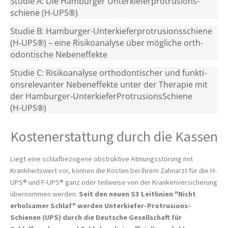
Stu­die A: Die Ham­bur­ger Unter­kie­fer­pro­tru­si­ons­
schie­ne (H‑UPS®)
Stu­die B: Ham­bur­ger-Unter­kie­fer­pro­tru­si­ons­schie­ne
(H‑UPS®) – eine Risi­ko­ana­ly­se über mög­li­che orth­
odon­ti­sche Nebeneffekte
Stu­die C: Risi­ko­ana­ly­se orth­odon­ti­scher und funk­ti­
ons­re­le­van­ter Neben­ef­fek­te unter der The­ra­pie mit
der Ham­bur­ger-Unter­kie­fer­Pro­tru­si­ons­Schie­ne
(H‑UPS®)
Kostenerstattung durch die Kassen
Liegt eine schlafbezogene obstruktive Atmungsstörung mit
Krankheitswert vor, können die Kosten bei Ihrem Zahnarzt für die H-
UPS® und F-UPS® ganz oder teilweise von der Krankenversicherung
übernommen werden.
Seit den neuen S3 Leitlinien "Nicht
erholsamer Schlaf" werden Unterkiefer-Protrusions-
Schienen (UPS) durch die Deutsche Gesellschaft für