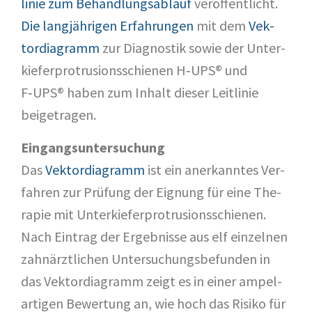
li­nie zum Behand­lungs­ab­lauf
ver­öf­fent­licht.
Die lang­jäh­ri­gen Erfah­run­gen
mit dem
Vek­
tor­dia­gramm
zur Dia­gnos­tik sowie der Unter­
kie­fer­pro­tru­si­ons­schie­nen H‑UPS® und
F‑UPS® haben zum Inhalt die­ser Leit­li­nie
beigetragen.
Ein­gangs­un­ter­su­chung
Das
Vek­tor­dia­gramm
ist ein aner­kann­tes Ver­
fah­ren zur Prü­fung der Eig­nung für eine The­
ra­pie mit Unter­kie­fer­pro­tru­si­ons­schie­nen.
Nach Ein­trag der Ergeb­nis­se aus elf ein­zel­nen
zahn­ärzt­li­chen Unter­su­chungs­be­fun­den in
das Vek­tor­dia­gramm zeigt es in einer ampel­
ar­ti­gen Bewer­tung an, wie hoch das Risi­ko für