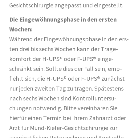
Gesichts­chir­ur­gie ange­passt und eingestellt.
Die Ein­ge­wöh­nungs­pha­se in den ers­ten
Wochen:
Wäh­rend der Ein­ge­wöh­nungs­pha­se in den ers­
ten drei bis sechs Wochen kann der Tra­ge­
kom­fort der H‑UPS® oder F‑UPS® ein­ge­
schränkt sein. Soll­te dies der Fall sein, emp­
fiehlt sich, die H‑UPS® oder F‑UPS® zunächst
nur jeden zwei­ten Tag zu tra­gen. Spä­tes­tens
nach sechs Wochen sind Kon­troll­un­ter­su­
chun­gen not­wen­dig. Bit­te ver­ein­ba­ren Sie
hier­für einen Ter­min bei Ihrem Zahn­arzt oder
Arzt für Mund-Kie­fer-Gesichts­chir­ur­gie zur
zahn­ärzt­li­chen Unter­su­chung und Kon­trol­le