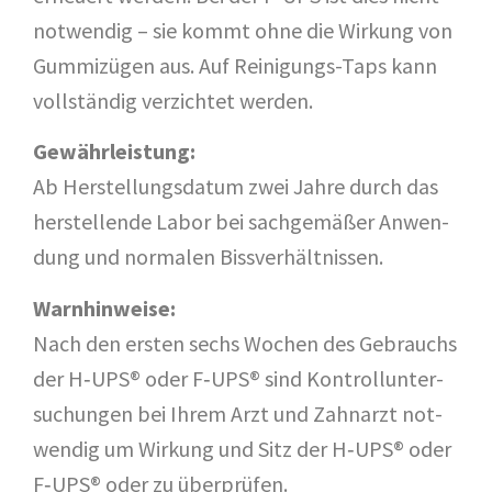
not­wen­dig – sie kommt ohne die Wir­kung von
Gum­mi­zü­gen aus. Auf Rei­ni­gungs-Taps kann
voll­stän­dig ver­zich­tet werden.
Gewähr­leis­tung:
Ab Her­stel­lungs­da­tum zwei Jah­re durch das
her­stel­len­de Labor bei sach­ge­mä­ßer Anwen­
dung und nor­ma­len Bissverhältnissen.
Warn­hin­wei­se:
Nach den ers­ten sechs Wochen des Gebrauchs
der H‑UPS® oder F‑UPS® sind Kon­troll­un­ter­
su­chun­gen bei Ihrem Arzt und Zahn­arzt not­
wen­dig um Wir­kung und Sitz der H‑UPS® oder
F‑UPS® oder zu überprüfen.