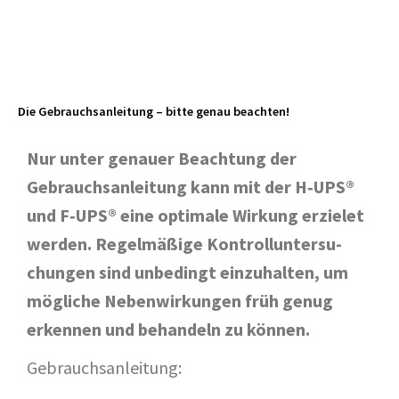
Die Gebrauchs­an­lei­tung – bit­te genau beachten!
Nur unter genau­er Beach­tung der
Gebrauchs­an­lei­tung kann mit der H‑UPS®
und F‑UPS® eine opti­ma­le Wir­kung erzielet
wer­den. Regel­mä­ßi­ge Kon­troll­un­ter­su­
chun­gen sind unbe­dingt ein­zu­hal­ten, um
mög­li­che Neben­wir­kun­gen früh genug
erken­nen und behan­deln zu können.
Gebrauchs­an­lei­tung: