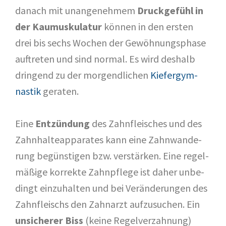
danach mit unan­ge­neh­mem
Druck­ge­fühl in
der Kau­mus­ku­la­tur
kön­nen in den ers­ten
drei bis sechs Wochen der Gewöh­nungs­pha­se
auf­tre­ten und sind nor­mal. Es wird des­halb
drin­gend zu der mor­gend­li­chen
Kie­fer­gym­
nas­tik
gera­ten.
Eine
Ent­zün­dung
des Zahn­fleisches und des
Zahn­hal­te­ap­pa­ra­tes kann eine Zahn­wan­de­
rung begüns­ti­gen bzw. ver­stär­ken. Eine regel­
mä­ßi­ge kor­rek­te Zahn­pfle­ge ist daher unbe­
dingt ein­zu­hal­ten und bei Ver­än­de­run­gen des
Zahn­fleischs den Zahn­arzt auf­zu­su­chen. Ein
unsi­che­rer Biss
(kei­ne Regel­ver­zah­nung)