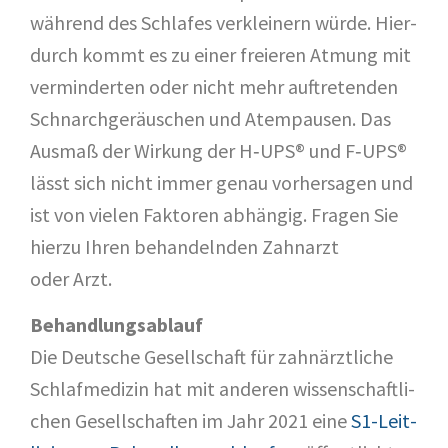
wäh­rend des Schla­fes ver­klei­nern wür­de. Hier­
durch kommt es zu einer freie­ren Atmung mit
ver­min­der­ten oder nicht mehr auf­tre­ten­den
Schnarch­ge­räu­schen und Atem­pau­sen. Das
Aus­maß der Wir­kung der H‑UPS® und F‑UPS®
lässt sich nicht immer genau vor­her­sa­gen und
ist von vie­len Fak­to­ren abhän­gig. Fra­gen Sie
hier­zu Ihren behan­deln­den Zahn­arzt
oder Arzt.
Behand­lungs­ab­lauf
Die Deut­sche Gesell­schaft für zahn­ärzt­li­che
Schlaf­me­di­zin hat mit ande­ren wis­sen­schaft­li­
chen Gesell­schaf­ten im Jahr 2021 eine
S1-Leit­