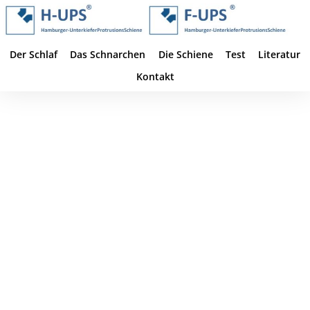
Der Schlaf
Das Schnar­chen
Die Schie­ne
Test
Lite­ra­tur
Kon­takt