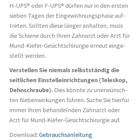
H‑UPS® oder F‑UPS® dür­fen nur in den ers­ten
sie­ben Tagen der Ein­ge­wöh­nungs­pha­se auf­
tre­ten. Soll­ten die­se län­ger anhal­ten, muss
die Schie­ne durch Ihren Zahn­arzt oder Arzt für
Mund-Kie­fer-Gesichts­chir­ur­gie erneut ein­ge­
stellt werden.
Ver­stel­len Sie nie­mals selbst­stän­dig die
seit­li­chen Ein­stell­ein­rich­tun­gen (Tele­skop,
Dehn­schrau­be).
Dies könn­te zu uner­wünsch­
ten Neben­wir­kun­gen füh­ren. Suche Sie hier­für
immer ihren behan­deln­den Zahn­arzt oder
Arzt für Mund-Kie­fer-Gesichts­chir­ur­gie auf.
Down­load:
Gebrauchs­an­lei­tung