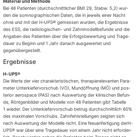
Mate­ri­al und Methode
Bei 48 Pati­en­ten (durch­schnitt­li­cher BMI 29, Stabw. 5,2) wur­
den die som­no­gra­phi­schen Daten, die in jeweils einer Nacht
ohne und mit der H‑UPS® gemes­sen wur­den, die Ergeb­nis­se
des ESS, die radio­lo­gi­schen- und Zahn­mo­dell­be­fun­de und die
Anga­ben des Pati­en­ten über die Erfolgs­be­wer­tung und Tra­ge­
dau­er zu Beginn und 1 Jahr danach aus­ge­wer­tet und
gegenübergestellt.
Ergeb­nis­se
H‑UPS®
Die Wer­te der vier cha­rak­te­ris­ti­schen, the­ra­pie­re­le­van­ten Para­
me­ter Unter­kie­fer­vor­schub (VO), Mund­öff­nung (MÖ) und pos­
te­ri­or aero­space (PAS) nach Aus­wer­tung der kli­ni­schen Befun­
de, Rönt­gen­bil­der und Model­le von 48 Pati­en­ten gibt Tabel­le
1 wie­der. Der Unter­kie­fer­vor­schub betrug durch­schnitt­lich 60%
des maxi­ma­len Vor­schubs. Zahn­fehl­stel­lun­gen zeig­ten sich
nach Aus­wer­tung der Model­le nicht. Eine Neu­an­fer­ti­gung derH-
UPS® war über eine Tra­ge­dau­er von einem Jahr nicht erfor­der­