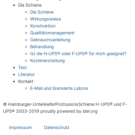
Die Schie­ne
Die Schie­ne
Wir­kungs­wei­se
Kon­struk­ti­on
Qua­li­täts­ma­nage­ment
Gebrauchs­an­lei­tung
Behand­lung
Ist die H‑UPS® oder F‑UPS® für mich geeignet?
Kos­ten­er­stat­tung
Test
Lite­ra­tur
Kon­takt
E‑Mail und lizen­sier­te Labore
© Hamburger-UnterkieferProtrusionsSchiene H-UPS® und F-
UPS® 2003-2019 proudly powered by idel.org
Impres­sum
Daten­schutz