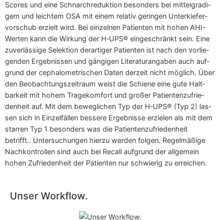
Scores und eine Schnarch­re­duk­ti­on beson­ders bei mit­tel­gra­di­
gem und leich­tem OSA mit einem rela­tiv gerin­gen Unter­kie­fer­
vor­schub erzielt wird. Bei ein­zel­nen Pati­en­ten mit hohen AHI-
Wer­ten kann die Wir­kung der H‑UPS® ein­ge­schränkt sein. Eine
zuver­läs­si­ge Selek­ti­on der­ar­ti­ger Pati­en­ten ist nach den vor­lie­
gen­den Ergeb­nis­sen und gän­gi­gen Lite­ra­tur­an­ga­ben auch auf­
grund der cepha­lo­me­tri­schen Daten der­zeit nicht mög­lich. Über
den Beob­ach­tungs­zeit­raum weist die Schie­ne eine gute Halt­
bar­keit mit hohem Tra­ge­kom­fort und gro­ßer Pati­en­ten­zu­frie­
den­heit auf. Mit dem beweg­li­chen Typ der H‑UPS® (Typ 2) las­
sen sich in Ein­zel­fäl­len bes­se­re Ergeb­nis­se erzie­len als mit dem
star­ren Typ 1 beson­ders was die Pati­en­ten­zu­frie­den­heit
betrifft.. Unter­su­chun­gen hier­zu wer­den fol­gen. Regel­mä­ßi­ge
Nach­kon­trol­len sind auch bei Recall auf­grund der all­ge­mein
hohen Zufrie­den­heit der Pati­en­ten nur schwie­rig zu erreichen.
Unser Workflow.