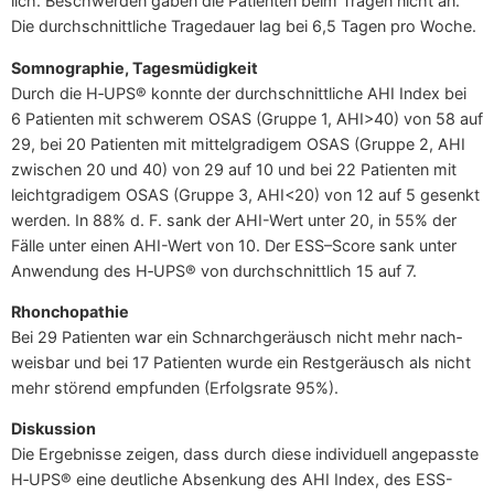
lich. Beschwer­den gaben die Pati­en­ten beim Tra­gen nicht an.
Die durch­schnitt­li­che Tra­ge­dau­er lag bei 6,5 Tagen pro Woche.
Som­no­gra­phie, Tagesmüdigkeit
Durch die H‑UPS® konn­te der durch­schnitt­li­che AHI Index bei
6 Pati­en­ten mit schwe­rem OSAS (Grup­pe 1, AHI>40) von 58 auf
29, bei 20 Pati­en­ten mit mit­tel­gra­di­gem OSAS (Grup­pe 2, AHI
zwi­schen 20 und 40) von 29 auf 10 und bei 22 Pati­en­ten mit
leicht­gra­di­gem OSAS (Grup­pe 3, AHI<20) von 12 auf 5 gesenkt
wer­den. In 88% d. F. sank der AHI-Wert unter 20, in 55% der
Fäl­le unter einen AHI-Wert von 10. Der ESS–Score sank unter
Anwen­dung des H‑UPS® von durch­schnitt­lich 15 auf 7.
Rhon­cho­pa­thie
Bei 29 Pati­en­ten war ein Schnarch­ge­räusch nicht mehr nach­
weis­bar und bei 17 Pati­en­ten wur­de ein Rest­ge­räusch als nicht
mehr stö­rend emp­fun­den (Erfolgs­ra­te 95%).
Dis­kus­si­on
Die Ergeb­nis­se zei­gen, dass durch die­se indi­vi­du­ell ange­pass­te
H‑UPS® eine deut­li­che Absen­kung des AHI Index, des ESS-