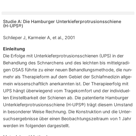
Stu­die A: Die Ham­bur­ger Unter­kie­fer­pro­tru­si­ons­schie­ne
(H‑UPS®)
Schlie­per J, Kar­mei­er A, et al., 2001
Ein­lei­tung
Die Erfol­ge mit Unter­kie­fer­pro­tru­si­ons­schie­nen (UPS) in der
Behand­lung des Schnar­chens und des leich­ten bis mit­tel­gra­di­
gen OSAS führ­te zu einer neu­en Behand­lungs­me­tho­de, die nun­
mehr als The­ra­pie­form auf dem Gebiet der Schlaf­me­di­zin all­ge­
mein wis­sen­schaft­lich aner­kann­ten ist. Der The­ra­pie­er­folg mit
UPS hängt über­wie­gend vom Tra­ge­kom­fort und der indi­vi­du­el­
len Ein­stell­bar­keit der Schie­nen ab. Die paten­tier­te Ham­bur­ger
Unter­kie­fer­pro­tru­si­ons­schie­ne (H‑UPS®) trägt die­sem Umstand
in beson­de­rer Wei­se Rech­nung. Die Kon­struk­ti­on und die Unter­
suchs­er­geb­nis­se über einen Beob­ach­tungs­zeit­raum von 1 Jahr
wer­den im fol­gen­den dargestellt.