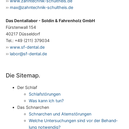
››
www.zahntechnik-schultheis.de
››
max@zahntechnik-schultheis.de
Das Dentallabor - Soldin & Fahrenholz GmbH
Fürstenwall 154
40217 Düsseldorf
Tel.: +49 (211) 379034
››
www.sf-dental.de
››
labor@sf-dental.de
Die Sitemap.
Der Schlaf
Schlaf­stö­run­gen
Was kann ich tun?
Das Schnar­chen
Schnar­chen und Atemstörungen
Wel­che Unter­su­chun­gen sind vor der Behand­
lung notwendig?