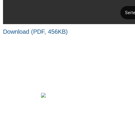
Down­load (PDF, 456KB)
Unser Workflow.
Die 