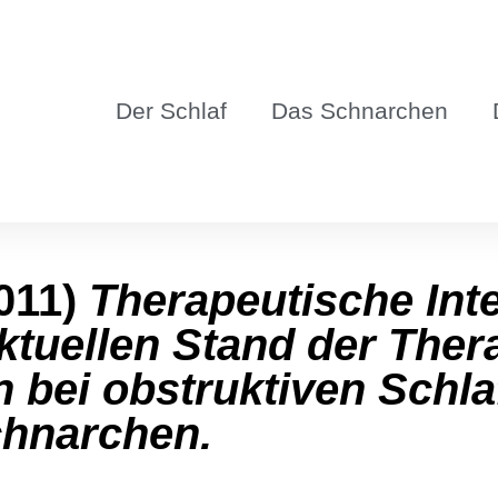
Der Schlaf
Das Schnar­chen
2011)
The­ra­peu­ti­sche Inte
tu­el­len Stand der The­ra
ren bei obstruk­ti­ven Sch
chnarchen.