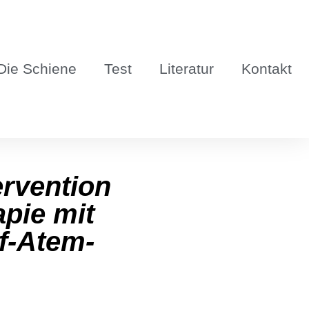
Die Schie­ne
Test
Lite­ra­tur
Kon­takt
r­ven­ti­on
­pie mit
laf-Atem­