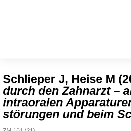
Schlie­per J, Hei­se M (
durch den Zahn­arzt – ak
intra­ora­len Appa­ra­tu­
stö­run­gen und beim S
ZM 101 (21)