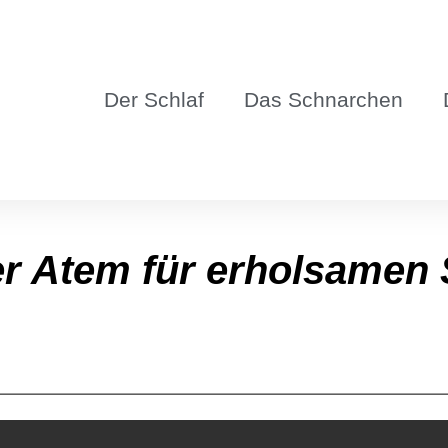
Der Schlaf
Das Schnar­chen
er Atem für erhol­sa­men 