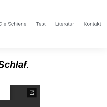
Die Schie­ne
Test
Lite­ra­tur
Kon­takt
Schlaf.