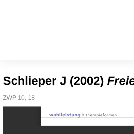
Schlie­per J (2002)
Frei­
ZWP 10, 18